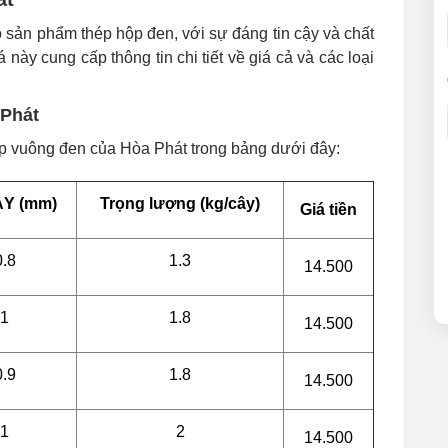
 sản phẩm thép hộp đen, với sự đáng tin cậy và chất
này cung cấp thông tin chi tiết về giá cả và các loại
 Phát
ộp vuông đen của Hòa Phát trong bảng dưới đây:
Y (mm)
Trọng lượng (kg/cây)
Giá tiền
0.8
1.3
14.500
1
1.8
14.500
0.9
1.8
14.500
1
2
14.500