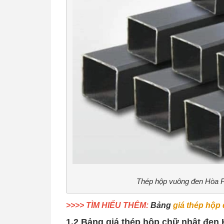
Thép hộp vuông đen Hòa P
>>>> TÌM HIỂU THÊM:
Bảng
giá thép hộp
1.2 Bảng giá thép hộp chữ nhật đen