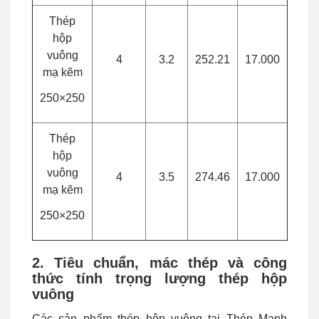
Thép
hộp
vuông
4
3.2
252.21
17.000
mạ kẽm
250×250
Thép
hộp
vuông
4
3.5
274.46
17.000
mạ kẽm
250×250
2. Tiêu chuẩn, mác thép và công
thức tính trọng lượng thép hộp
vuông
Các sản phẩm thép hộp vuông tại Thép Mạnh