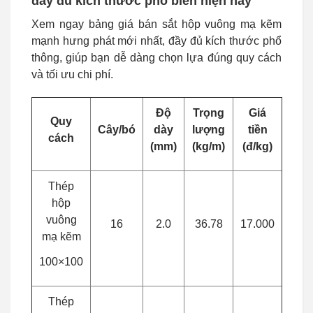
đầy đủ kích thước phổ biến hiện nay
Xem ngay bảng giá bán sắt hộp vuông mạ kẽm
mạnh hưng phát mới nhất, đầy đủ kích thước phổ
thông, giúp bạn dễ dàng chọn lựa đúng quy cách
và tối ưu chi phí.
Độ
Trọng
Giá
Quy
Cây/bó
dày
lượng
tiền
cách
(mm)
(kg/m)
(đ/kg)
Thép
hộp
vuông
16
2.0
36.78
17.000
mạ kẽm
100×100
Thép