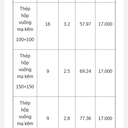
Thép
hộp
vuông
16
3.2
57.97
17.000
mạ kẽm
100×100
Thép
hộp
vuông
9
2.5
69.24
17.000
mạ kẽm
150×150
Thép
hộp
vuông
9
2.8
77.36
17.000
mạ kẽm