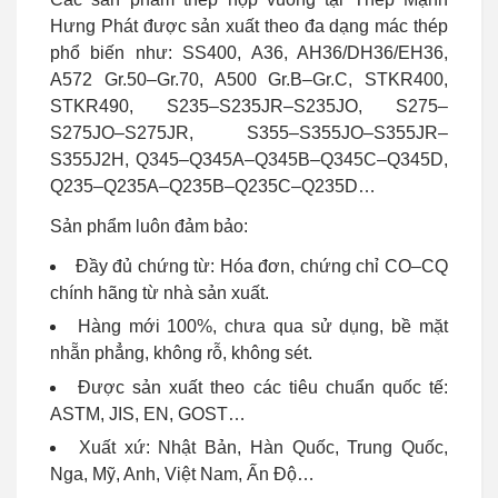
Hưng Phát được sản xuất theo đa dạng mác thép
phổ biến như: SS400, A36, AH36/DH36/EH36,
A572 Gr.50–Gr.70, A500 Gr.B–Gr.C, STKR400,
STKR490, S235–S235JR–S235JO, S275–
S275JO–S275JR, S355–S355JO–S355JR–
S355J2H, Q345–Q345A–Q345B–Q345C–Q345D,
Q235–Q235A–Q235B–Q235C–Q235D…
Sản phẩm luôn đảm bảo:
Đầy đủ chứng từ: Hóa đơn, chứng chỉ CO–CQ
chính hãng từ nhà sản xuất.
Hàng mới 100%, chưa qua sử dụng, bề mặt
nhẵn phẳng, không rỗ, không sét.
Được sản xuất theo các tiêu chuẩn quốc tế:
ASTM, JIS, EN, GOST…
Xuất xứ: Nhật Bản, Hàn Quốc, Trung Quốc,
Nga, Mỹ, Anh, Việt Nam, Ấn Độ…