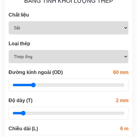
BẢNG TÍNH KHỐI LƯỢNG THÉP
Chất liệu
Loại thép
Đường kính ngoài (OD)
60
mm
Độ dày (T)
2
mm
Chiều dài (L)
6
m