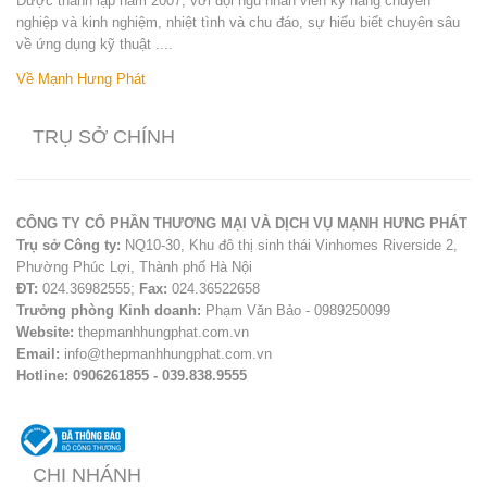
Được thành lập năm 2007, với đội ngũ nhân viên kỹ năng chuyên
nghiệp và kinh nghiệm, nhiệt tình và chu đáo, sự hiểu biết chuyên sâu
về ứng dụng kỹ thuật ....
Về Mạnh Hưng Phát
TRỤ SỞ CHÍNH
CÔNG TY CỔ PHẦN THƯƠNG MẠI VÀ DỊCH VỤ MẠNH HƯNG PHÁT
Trụ sở Công ty:
NQ10-30, Khu đô thị sinh thái Vinhomes Riverside 2,
Phường Phúc Lợi, Thành phố Hà Nội
ĐT:
024.36982555;
Fax:
024.36522658
Trưởng phòng Kinh doanh:
Phạm Văn Bảo - 0989250099
Website:
thepmanhhungphat.com.vn
Email:
info@thepmanhhungphat.com.vn
Hotline: 0906261855 - 039.838.9555
CHI NHÁNH