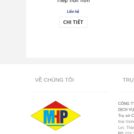
Thép Tròn Trơn
Liên hệ
CHI TIẾT
VỀ CHÚNG TÔI
TRỤ
CÔNG T
DỊCH V
Trụ sở C
thái Vin
Lợi, Thà
ĐT:
024.