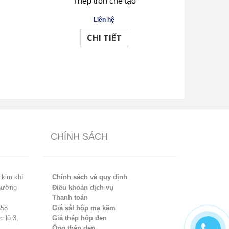
Thép tròn chế tạo
Thé
Liên hệ
CHI TIẾT
CHÍNH SÁCH
 kim khí
Chính sách và quy định
Phường
Điều khoản dịch vụ
Thanh toán
658
Giá sắt hộp mạ kẽm
 lộ 3,
Giá thép hộp đen
Ống thép đen