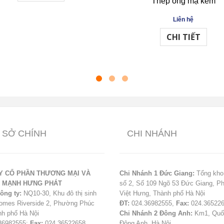
Thép ống mạ kẽm
Liên hệ
CHI TIẾT
 SỞ CHÍNH
CHI NHÁNH
Y CỔ PHẦN THƯƠNG MẠI VÀ
Chi Nhánh 1 Đức Giang:
Tổng kho
Ụ MẠNH HƯNG PHÁT
số 2, Số 109 Ngõ 53 Đức Giang, 
ông ty:
NQ10-30, Khu đô thị sinh
Việt Hưng, Thành phố Hà Nội
homes Riverside 2, Phường Phúc
ĐT:
024.36982555,
Fax:
024.36522
nh phố Hà Nội
Chi Nhánh 2 Đông Anh:
Km1, Quốc
36982555;
Fax:
024.36522658
Đông Anh, Hà Nội