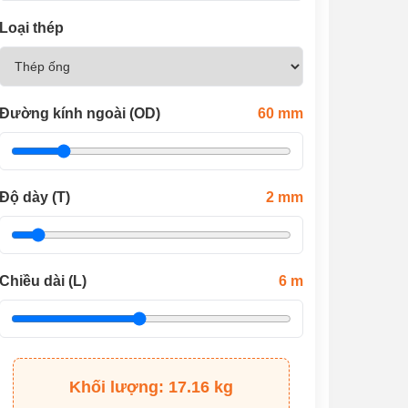
Loại thép
Đường kính ngoài (OD)
60
mm
Độ dày (T)
2
mm
Chiều dài (L)
6
m
Khối lượng: 17.16 kg