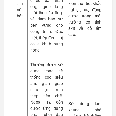
chiều dài thân
tính
kiện thời tiết khắc
ống, giúp tăng
nổi
nghiệt, hoạt động
tuổi thọ của ống
bật
được trong môi
và đảm bảo sự
trường có tính
bền vững cho
axit và độ ẩm
công trình. Đặc
cao.
biệt, thép đen ít bị
co lại khi bị nung
nóng.
Thường được sử
dụng trong hệ
thống cọc siêu
âm, giàn giáo
chịu lực, nhà
thép tiền chế.
Ngoài ra còn
Sử dụng làm
được ứng dụng
khung nhà
phân phối dầu