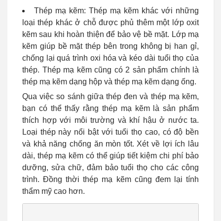
Thép mạ kẽm: Thép mạ kẽm khác với những
loại thép khác ở chỗ được phủ thêm một lớp oxit
kẽm sau khi hoàn thiện để bảo vệ bề mặt. Lớp mạ
kẽm giúp bề mặt thép bên trong không bị han gỉ,
chống lại quá trình oxi hóa và kéo dài tuổi thọ của
thép. Thép mạ kẽm cũng có 2 sản phẩm chính là
thép mạ kẽm dạng hộp và thép mạ kẽm dạng ống.
Qua việc so sánh giữa thép đen và thép mạ kẽm,
bạn có thể thấy rằng thép mạ kẽm là sản phẩm
thích hợp với môi trường và khí hậu ở nước ta.
Loại thép này nổi bật với tuổi thọ cao, có độ bền
và khả năng chống ăn mòn tốt. Xét về lợi ích lâu
dài, thép mạ kẽm có thể giúp tiết kiệm chi phí bảo
dưỡng, sửa chữ, đảm bảo tuổi thọ cho các công
trình. Đồng thời thép mạ kẽm cũng đem lại tính
thẩm mỹ cao hơn.