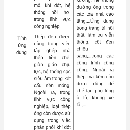
xưởng, hệ thống
mỏ, khí đốt, hệ
đường ống trong
thống nồi hơi
các tòa nhà cao
trong lĩnh vực
tầng,...Ứng dụng
công nghiệp.
trong trang trí nội
thất, làm trụ viễn
Thép đen được
Tính
thông, cột đèn
dùng trong việc
ứng
chiếu
lắp ghép nhà
dụng
sáng,...trong các
thép tiền chế,
công trình công
giàn giáo chịu
cộng. Ngoài ra
lực, hệ thống cọc
thép mạ kẽm còn
siêu âm trong kết
được dùng để
cấu nền móng.
chế tạo phụ tùng
Ngoài ra, trong
ô tô, khung xe
lĩnh vực công
tải,...
nghiệp, loại thép
ống còn được sử
dụng trong việc
phân phối khí đốt