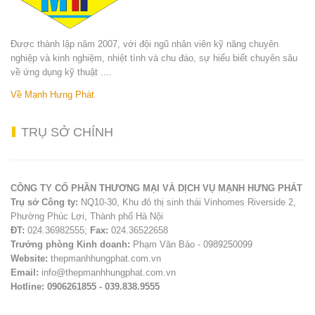
Được thành lập năm 2007, với đội ngũ nhân viên kỹ năng chuyên
nghiệp và kinh nghiệm, nhiệt tình và chu đáo, sự hiểu biết chuyên sâu
về ứng dụng kỹ thuật ....
Về Mạnh Hưng Phát
TRỤ
SỞ CHÍNH
CÔNG TY CỔ PHẦN THƯƠNG MẠI VÀ DỊCH VỤ MẠNH HƯNG PHÁT
Trụ sở Công ty:
NQ10-30, Khu đô thị sinh thái Vinhomes Riverside 2,
Phường Phúc Lợi, Thành phố Hà Nội
ĐT:
024.36982555;
Fax:
024.36522658
Trưởng phòng Kinh doanh:
Phạm Văn Bảo - 0989250099
Website:
thepmanhhungphat.com.vn
Email:
info@thepmanhhungphat.com.vn
Hotline: 0906261855 - 039.838.9555