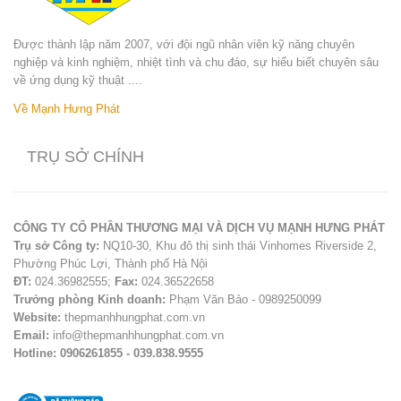
Được thành lập năm 2007, với đội ngũ nhân viên kỹ năng chuyên
nghiệp và kinh nghiệm, nhiệt tình và chu đáo, sự hiểu biết chuyên sâu
về ứng dụng kỹ thuật ....
Về Mạnh Hưng Phát
TRỤ SỞ CHÍNH
CÔNG TY CỔ PHẦN THƯƠNG MẠI VÀ DỊCH VỤ MẠNH HƯNG PHÁT
Trụ sở Công ty:
NQ10-30, Khu đô thị sinh thái Vinhomes Riverside 2,
Phường Phúc Lợi, Thành phố Hà Nội
ĐT:
024.36982555;
Fax:
024.36522658
Trưởng phòng Kinh doanh:
Phạm Văn Bảo - 0989250099
Website:
thepmanhhungphat.com.vn
Email:
info@thepmanhhungphat.com.vn
Hotline: 0906261855 - 039.838.9555