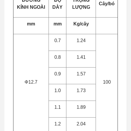
ĐƯỜNG
ĐỘ
TRỌNG
Cây/bó
KÍNH NGOÀI
DÀY
LƯỢNG
mm
mm
Kg/cây
0.7
1.24
0.8
1.41
0.9
1.57
Φ12.7
100
1.0
1.73
1.1
1.89
1.2
2.04