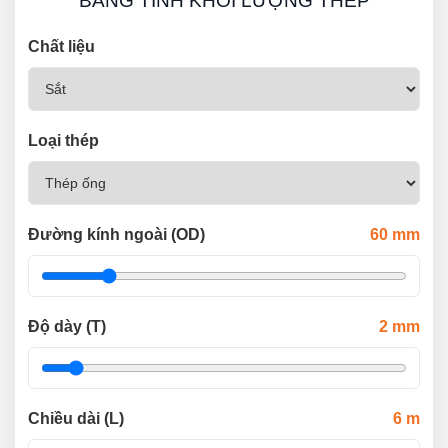
BẢNG TÍNH KHỐI LƯỢNG THÉP
Chất liệu
Loại thép
Đường kính ngoài (OD)
60
mm
Độ dày (T)
2
mm
Chiều dài (L)
6
m