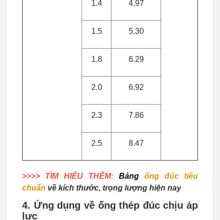
1.4
4.97
1.5
5.30
1.8
6.29
2.0
6.92
2.3
7.86
2.5
8.47
>>>> TÌM HIỂU THÊM:
Bảng
ống đúc tiêu
chuẩn
về kích thước, trọng lượng hiện nay
4. Ứng dụng về ống thép đúc chịu áp
lực