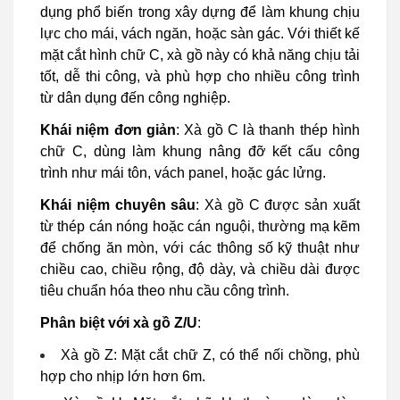
dụng phổ biến trong xây dựng để làm khung chịu
lực cho mái, vách ngăn, hoặc sàn gác. Với thiết kế
mặt cắt hình chữ C, xà gồ này có khả năng chịu tải
tốt, dễ thi công, và phù hợp cho nhiều công trình
từ dân dụng đến công nghiệp.
Khái niệm đơn giản
: Xà gồ C là thanh thép hình
chữ C, dùng làm khung nâng đỡ kết cấu công
trình như mái tôn, vách panel, hoặc gác lửng.
Khái niệm chuyên sâu
: Xà gồ C được sản xuất
từ thép cán nóng hoặc cán nguội, thường mạ kẽm
để chống ăn mòn, với các thông số kỹ thuật như
chiều cao, chiều rộng, độ dày, và chiều dài được
tiêu chuẩn hóa theo nhu cầu công trình.
Phân biệt với xà gồ Z/U
:
Xà gồ Z: Mặt cắt chữ Z, có thể nối chồng, phù
hợp cho nhịp lớn hơn 6m.