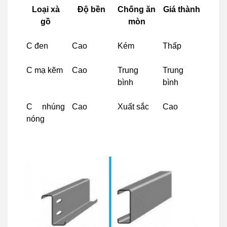
Loại xà
Độ bền
Chống ăn
Giá thành
gồ
mòn
C đen
Cao
Kém
Thấp
C mạ kẽm
Cao
Trung
Trung
bình
bình
C nhúng
Cao
Xuất sắc
Cao
nóng