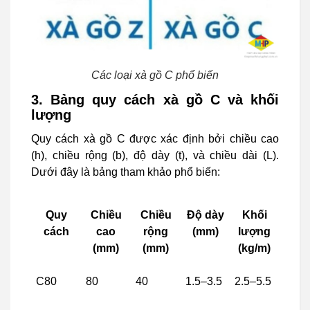
Các loại xà gồ C phổ biến
3. Bảng quy cách xà gồ C và khối
lượng
Quy cách xà gồ C được xác định bởi chiều cao
(h), chiều rộng (b), độ dày (t), và chiều dài (L).
Dưới đây là bảng tham khảo phổ biến:
Quy
Chiều
Chiều
Độ dày
Khối
cách
cao
rộng
(mm)
lượng
(mm)
(mm)
(kg/m)
C80
80
40
1.5–3.5
2.5–5.5