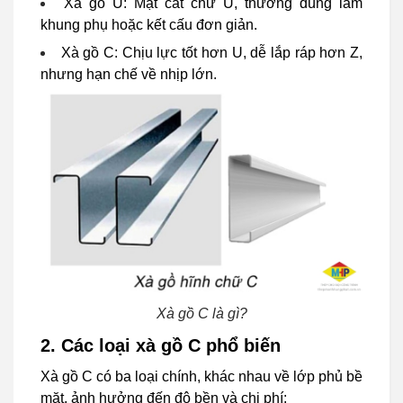
Xà gồ U: Mặt cắt chữ U, thường dùng làm
khung phụ hoặc kết cấu đơn giản.
Xà gồ C: Chịu lực tốt hơn U, dễ lắp ráp hơn Z,
nhưng hạn chế về nhịp lớn.
Xà gồ C là gì?
2. Các loại xà gồ C phổ biến
Xà gồ C có ba loại chính, khác nhau về lớp phủ bề
mặt, ảnh hưởng đến độ bền và chi phí: