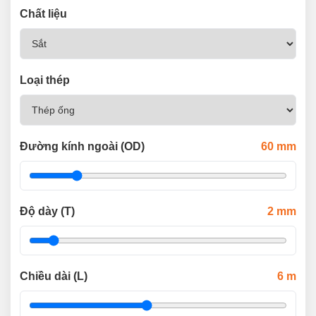
Chất liệu
Loại thép
Đường kính ngoài (OD)
60
mm
Độ dày (T)
2
mm
Chiều dài (L)
6
m