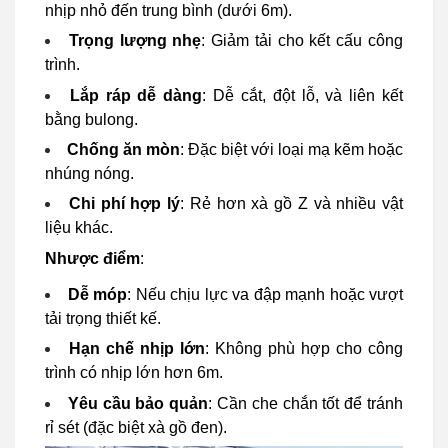
nhịp nhỏ đến trung bình (dưới 6m).
Trọng lượng nhẹ
: Giảm tải cho kết cấu công
trình.
Lắp ráp dễ dàng
: Dễ cắt, đột lỗ, và liên kết
bằng bulong.
Chống ăn mòn
: Đặc biệt với loại mạ kẽm hoặc
nhúng nóng.
Chi phí hợp lý
: Rẻ hơn xà gồ Z và nhiều vật
liệu khác.
Nhược điểm
:
Dễ móp
: Nếu chịu lực va đập mạnh hoặc vượt
tải trọng thiết kế.
Hạn chế nhịp lớn
: Không phù hợp cho công
trình có nhịp lớn hơn 6m.
Yêu cầu bảo quản
: Cần che chắn tốt để tránh
rỉ sét (đặc biệt xà gồ đen).