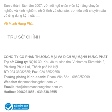
Được thành lập năm 2007, với đội ngũ nhân viên kỹ năng chuyên
nghiệp và kinh nghiệm, nhiệt tình và chu đáo, sự hiểu biết chuyên sâu
về ứng dụng kỹ thuật ....
Về Mạnh Hưng Phát
TRỤ SỞ CHÍNH
CÔNG TY CỔ PHẦN THƯƠNG MẠI VÀ DỊCH VỤ MẠNH HƯNG PHÁT
Trụ sở Công ty:
NQ10-30, Khu đô thị sinh thái Vinhomes Riverside 2,
Phường Phúc Lợi, Thành phố Hà Nội
ĐT:
024.36982555;
Fax:
024.36522658
Trưởng phòng Kinh doanh:
Phạm Văn Bảo - 0989250099
Website:
thepmanhhungphat.com.vn
Email:
info@thepmanhhungphat.com.vn
Hotline: 0906261855 - 039.838.9555