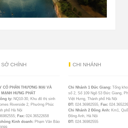
Ụ
SỞ CHÍNH
CHI
NHÁNH
Y CỔ PHẦN THƯƠNG MẠI VÀ
Chi Nhánh 1 Đức Giang:
Tổng kho
Ụ MẠNH HƯNG PHÁT
số 2, Số 109 Ngõ 53 Đức Giang, 
ông ty:
NQ10-30, Khu đô thị sinh
Việt Hưng, Thành phố Hà Nội
homes Riverside 2, Phường Phúc
ĐT:
024.36982555,
Fax:
024.36522
nh phố Hà Nội
Chi Nhánh 2 Đông Anh:
Km1, Quốc
36982555;
Fax:
024.36522658
Đông Anh, Hà Nội
phòng Kinh doanh:
Phạm Văn Bảo
ĐT:
024.36982555
50099