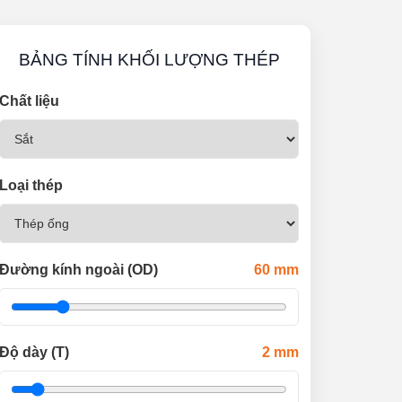
BẢNG TÍNH KHỐI LƯỢNG THÉP
Chất liệu
Loại thép
Đường kính ngoài (OD)
60
mm
Độ dày (T)
2
mm