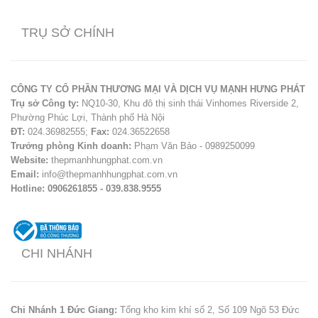
TRỤ SỞ CHÍNH
CÔNG TY CỔ PHẦN THƯƠNG MẠI VÀ DỊCH VỤ MẠNH HƯNG PHÁT
Trụ sở Công ty:
NQ10-30, Khu đô thị sinh thái Vinhomes Riverside 2,
Phường Phúc Lợi, Thành phố Hà Nội
ĐT:
024.36982555;
Fax:
024.36522658
Trưởng phòng Kinh doanh:
Phạm Văn Bảo - 0989250099
Website:
thepmanhhungphat.com.vn
Email:
info@thepmanhhungphat.com.vn
Hotline: 0906261855 - 039.838.9555
CHI NHÁNH
Chi Nhánh 1 Đức Giang:
Tổng kho kim khí số 2, Số 109 Ngõ 53 Đức