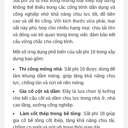
Sắt phi 16 là một trong những loại thép xây dựng
không thể thiếu trong các công trình dân dụng và
công nghiệp nhờ khả năng chịu lực tốt, độ bền
cao và dễ thi công. Với kích thước vừa phải, loại
sắt này phù hợp cho nhiều hạng mục chịu tải lớn
và đóng vai trò quan trọng trong việc đảm bảo kết
cấu vững chắc cho công trình.
Một số ứng dụng phổ biến của sắt phi 16 trong xây
dựng bao gồm:
Thi công móng nhà
: Sắt phi 16 được dùng để
làm khung dầm móng, giúp tăng khả năng chịu
lực, chống lún và nứt nẻ nền móng.
Gia cố cột và dầm
: Đây là lựa chọn lý tưởng
cho kết cấu cột và dầm chịu lực trong nhà ở, nhà
cao tầng, xưởng công nghiệp.
Làm cốt thép trong bê tông
: Sắt phi 16 giúp
gia cố bê tông cốt thép, tăng khả năng chịu tải,
chống co ngót và nứt vỡ trong thời gian dài.