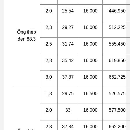
2,0
25,54
16.000
446.950
2,3
29,27
16.000
512.225
Ống thép
đen 88.3
2,5
31,74
16.000
555.450
2,8
35,42
16.000
619.850
3,0
37,87
16.000
662.725
1,8
29,75
16.500
526.575
2,0
33
16.000
577.500
2,3
37,84
16.000
662.200