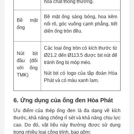
hóa chất thông thường.
Bề mặt ống sáng bóng, hoa kẽm
Bề mặt
nổi rõ, góc vuông cạnh phẳng, tiết
ống
diện ống tròn đều.
Các loại ống tròn có kích thước từ
Nút bịt
Ø21.2 đến Ø113.5 được bịt nút để
đầu (đối
tránh ống bị móp méo.
với ống
Nút bịt có logo của tập đoàn Hòa
TMK)
Phát và có màu xanh lam.
6. Ứng dụng của ống đen Hòa Phát
Ưu điểm của thép ống đen là đa dạng về kích
thước, khả năng chống rỉ sét và khả năng chịu lực
cao. Do đó, vật liệu này thường được sử dụng
trong nhiều loại công trình, bao gồm: