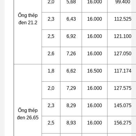
2,0
5,68
16.000
99.400
Ống thép
2,3
6,43
16.000
112.525
đen 21.2
2,5
6,92
16.000
121.100
2,6
7,26
16.000
127.050
1,8
6,62
16.500
117.174
2,0
7,29
16.000
127.575
2,3
8,29
16.000
145.075
Ống thép
đen 26.65
2,5
8,93
16.000
156.275