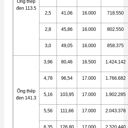
Ống thép
đen 113.5
2,5
41,06
16.000
718.550
2,8
45,86
16.000
802.550
3,0
49,05
16.000
858.375
3,96
80,46
16.500
1.424.142
4,78
96,54
17.000
1.766.682
Ống thép
5,16
103,95
17.000
1.902.285
đen 141.3
5,56
111,66
17.000
2.043.378
6,35
126,80
17.000
2.320.440