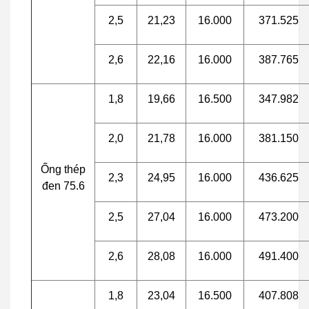
2,5
21,23
16.000
371.525
2,6
22,16
16.000
387.765
1,8
19,66
16.500
347.982
2,0
21,78
16.000
381.150
Ống thép
2,3
24,95
16.000
436.625
đen 75.6
2,5
27,04
16.000
473.200
2,6
28,08
16.000
491.400
1,8
23,04
16.500
407.808