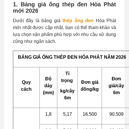
1. Bảng giá ống thép đen Hòa Phát
mới 2026
Dưới đây là bảng giá
thép ống đen
Hòa Phát
mới nhất được cập nhật, bạn có thể tham khảo và
lựa chọn sản phẩm phù hợp với nhu cầu sử dụng
cũng như ngân sách.
BẢNG GIÁ ỐNG THÉP ĐEN HÒA PHÁT NĂM 2026
Tỉ
Độ
Đơn
trọng
Quy
Đơn giá
dày
giá/cây
cách
đồng/kg
kg/cây
(mm)
6m
6m
1,8
5,17
16.500
90.509