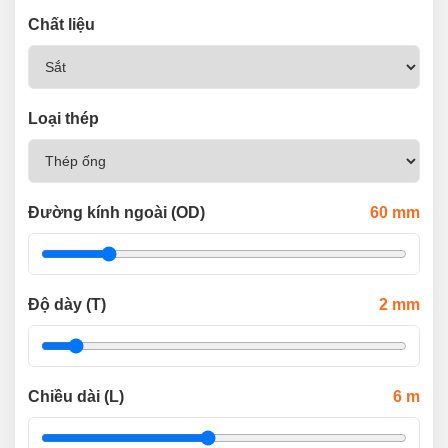
Chất liệu
Loại thép
Đường kính ngoài (OD)
60
mm
Độ dày (T)
2
mm
Chiều dài (L)
6
m