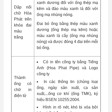
xanh dương đối với ống thép mạ
Dập nổi
kẽm và đào màu xanh lá đối với
chữ Hòa
ống mạ nhúng nóng.
Phát trên
Đai bó ống bằng thép màu xanh
khóa đai
dương (ống thép mạ kẽm) hoặc
màu
màu xanh lá cây (ống mạ nhúng
trắng
nóng) và được đóng 4 đai trên mỗi
bó ống.
Có in tên công ty bằng Tiếng
Anh (Hoa Phat Pipe) và Logo
công ty
Thành
In các thông tin (chủng loại
ống có
ống, ngày sản xuất, ca sản
chữ in
xuất,...ống cơ khí (ống TMK), ký
điện tử
hiệu BSEN 10255:2004.
Hình in rõ nét, khó bị xóa bởi