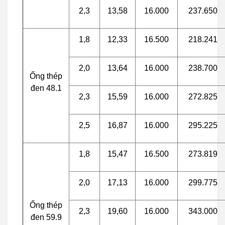
2,3
13,58
16.000
237.650
1,8
12,33
16.500
218.241
2,0
13,64
16.000
238.700
Ống thép
đen 48.1
2,3
15,59
16.000
272.825
2,5
16,87
16.000
295.225
1,8
15,47
16.500
273.819
2,0
17,13
16.000
299.775
Ống thép
2,3
19,60
16.000
343.000
đen 59.9