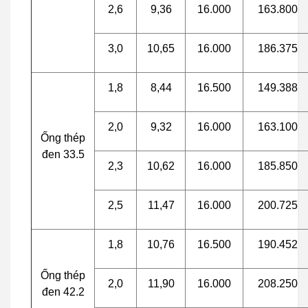
2,6
9,36
16.000
163.800
3,0
10,65
16.000
186.375
1,8
8,44
16.500
149.388
2,0
9,32
16.000
163.100
Ống thép
đen 33.5
2,3
10,62
16.000
185.850
2,5
11,47
16.000
200.725
1,8
10,76
16.500
190.452
Ống thép
2,0
11,90
16.000
208.250
đen 42.2