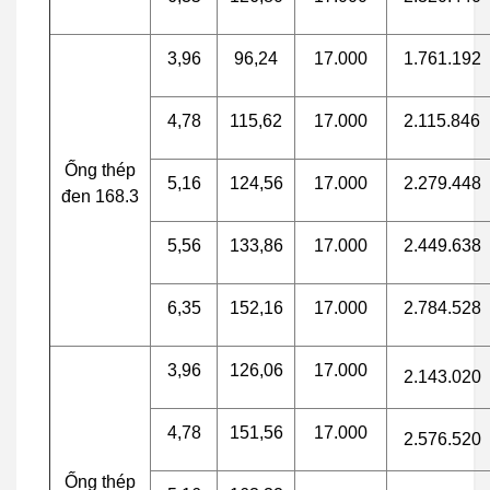
3,96
96,24
17.000
1.761.192
4,78
115,62
17.000
2.115.846
Ống thép
5,16
124,56
17.000
2.279.448
đen 168.3
5,56
133,86
17.000
2.449.638
6,35
152,16
17.000
2.784.528
3,96
126,06
17.000
2.143.020
4,78
151,56
17.000
2.576.520
Ống thép