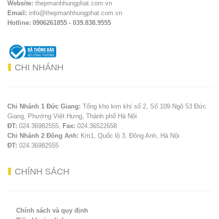
Website:
thepmanhhungphat.com.vn
Email:
info@thepmanhhungphat.com.vn
Hotline: 0906261855 - 039.838.9555
CHI
NHÁNH
Chi Nhánh 1 Đức Giang:
Tổng kho kim khí số 2, Số 109 Ngõ 53 Đức
Giang, Phường Việt Hưng, Thành phố Hà Nội
ĐT:
024.36982555,
Fax:
024.36522658
Chi Nhánh 2 Đông Anh:
Km1, Quốc lộ 3, Đông Anh, Hà Nội
ĐT:
024.36982555
CHÍNH
SÁCH
Chính sách và quy định