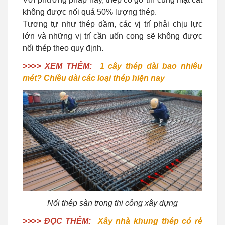
không được nối quá 50% lượng thép.
Tương tự như thép dầm, các vị trí phải chịu lực
lớn và những vị trí cần uốn cong sẽ không được
nối thép theo quy định.
>>>> XEM THÊM:
1 cây thép dài bao nhiêu
mét? Chiều dài các loại thép hiện nay
Nối thép sàn trong thi công xây dựng
>>>> ĐỌC THÊM:
Xây nhà khung thép có rẻ